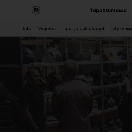
Main
Siirry
sisältöön
Tapahtumassa
Av
al
Info
Majoitus
Liput ja aukioloajat
Liity mess