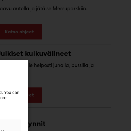
aavu autolla ja jätä se Messuparkkiin.
Katso ohjeet
Julkiset kulkuvälineet
ääset paikalle helposti junalla, bussilla ja
atikalla.
ed. You can
Katso ohjeet
more
Sisäänkäynnit