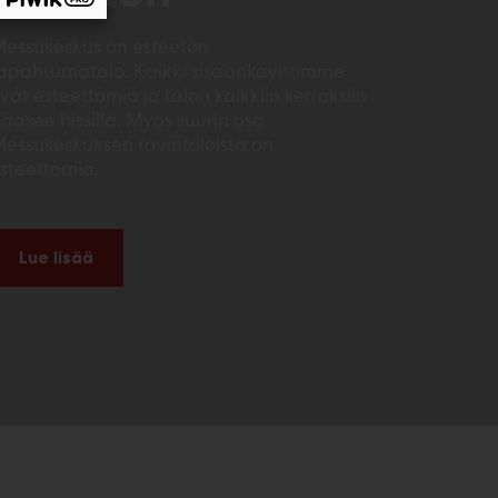
essukeskus on esteetön
apahtumatalo. Kaikki sisäänkäyntimme
vat esteettömiä ja talon kaikkiin kerroksiin
ääsee hissillä. Myös suurin osa
essukeskuksen ravintoloista on
steettömiä.
Lue lisää