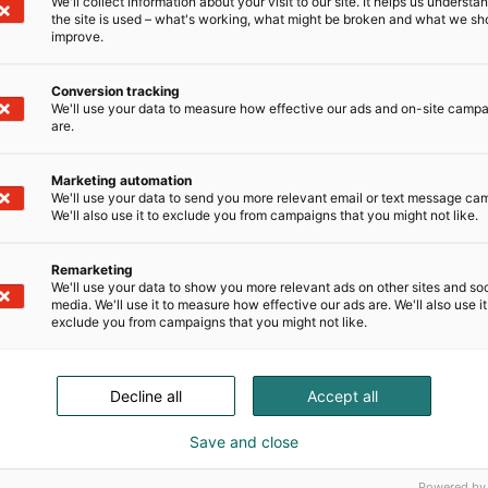
We'll collect information about your visit to our site. It helps us underst
M
the site is used – what's working, what might be broken and what we sh
improve.
s
Conversion tracking
We'll use your data to measure how effective our ads and on-site camp
are.
Marketing automation
We'll use your data to send you more relevant email or text message ca
We'll also use it to exclude you from campaigns that you might not like.
Remarketing
We'll use your data to show you more relevant ads on other sites and soc
media. We'll use it to measure how effective our ads are. We'll also use it
exclude you from campaigns that you might not like.
Decline all
Accept all
Save and close
Powered by