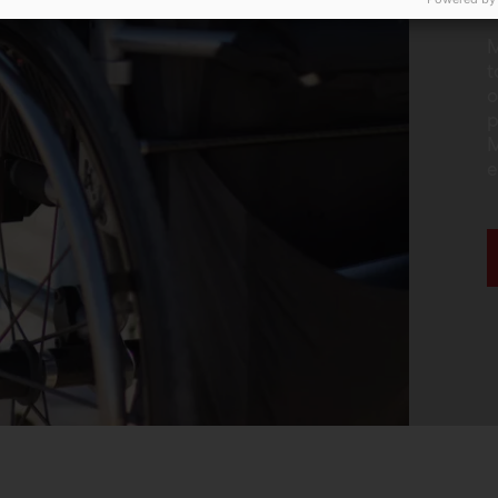
M
t
o
p
M
e