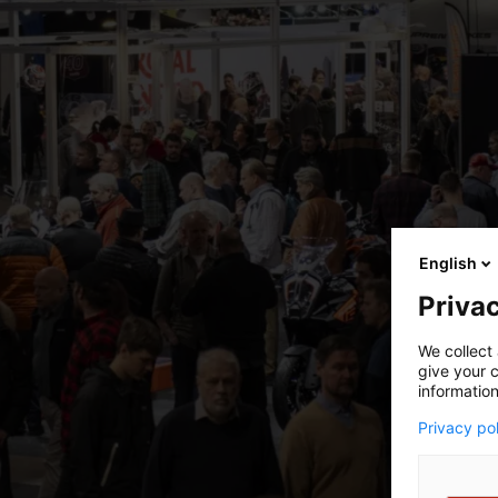
English
Privac
We collect 
give your c
information
Privacy po