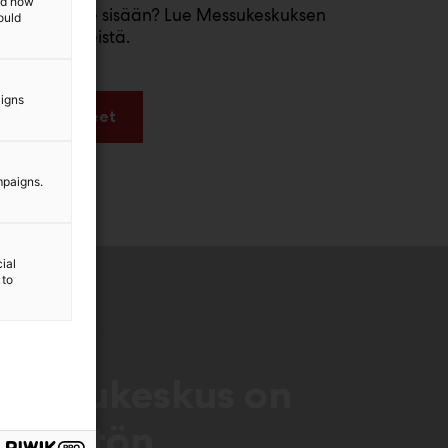
and how
istä pääsee sisään? Lue Messukeskuksen
ould
isäänkäynneistä.
aigns
Katso ohjeet
mpaigns.
ial
 to
Messukeskus on
esteetön