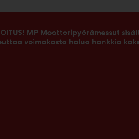
OITUS! MP Moottoripyörämessut sisältä
euttaa voimakasta halua hankkia kak