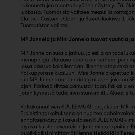
rakennettujen moottoripyörien näyttely. Tälläki
luokassa. Tuomaristo valitsee messuilla voittajan
Classic-, Custom-, Open- ja Street-luokissa. Lisä
Tuomariston valinta.
MP Jonnela ja Mini Jonnela tuovat vauhtia j
MP Jonnelan suosio jatkuu, ja esillä on taas luku
menopelejä. Uutuusalueena on perheen pienimp
jossa pääsee kokeilemaan liikennerataa sekä o
Potkupyöräseikkailuun. Mini Jonnela opettaa lii
tuo MP Jonnelaan stuntriding alueen, joka on S
ajan. Pärinää riittää aamusta iltaan. Paikalla 
joten kyseessä todellinen stunt-miitti. Alueelle 
Valtakunnallisen KUULE MUA! -projekti on MP-m
Projektin tarkoituksena on nuorten pahoinvoinni
ennaltaehkäisy pitkäkestoisen KUULE MUA! -ilmi
myös aikuisten asenteisiin ja toimintatapoihin.
puolikkaiksi nimittämät
ja
Henna Heikkilä
Teres