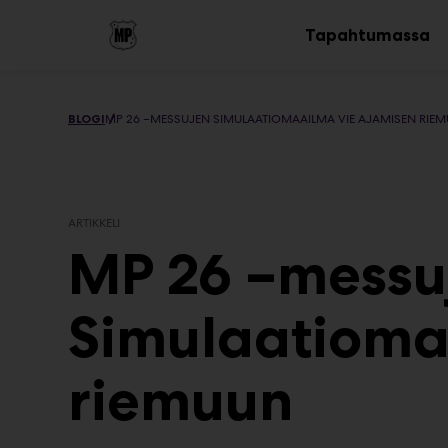
Main
Siirry
sisältöön
Tapahtumassa
Av
al
BLOGI
MP 26 –MESSUJEN SIMULAATIOMAAILMA VIE AJAMISEN RIE
ARTIKKELI
MP 26 –messu
Simulaatioma
riemuun