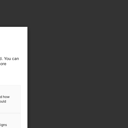
ed. You can
more
and how
ould
aigns