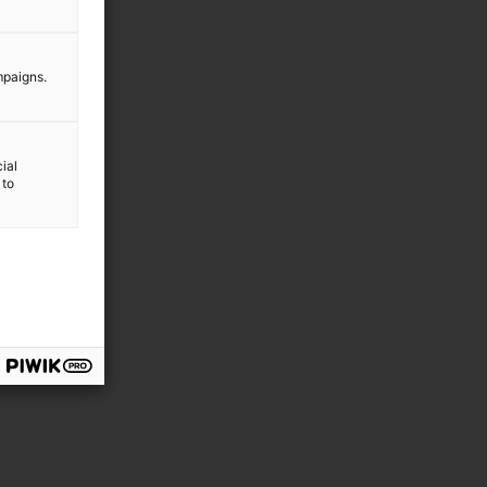
mpaigns.
ial
 to