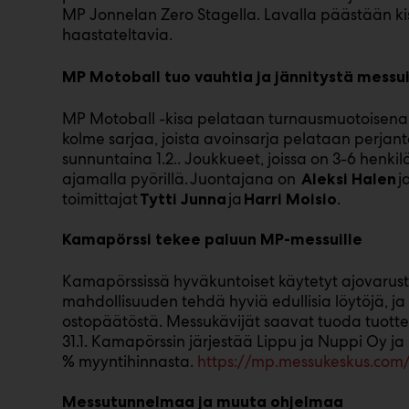
MP Jonnelan Zero Stagella. Lavalla päästään k
haastateltavia.
MP Motoball tuo vauhtia ja jännitystä messui
MP Motoball -kisa pelataan turnausmuotoisena j
kolme sarjaa, joista avoinsarja pelataan perjantai
sunnuntaina 1.2.. Joukkueet, joissa on 3-6 henki
ajamalla pyörillä. Juontajana on
j
Aleksi Halen
toimittajat
ja
.
Tytti Junna
Harri Moisio
Kamapörssi tekee paluun MP-messuille
Kamapörssissä hyväkuntoiset käytetyt ajovarust
mahdollisuuden tehdä hyviä edullisia löytöjä, 
ostopäätöstä. Messukävijät saavat tuoda tuottei
31.1. Kamapörssin järjestää Lippu ja Nuppi Oy ja
% myyntihinnasta.
https://mp.messukeskus.com
Messutunnelmaa ja muuta ohjelmaa