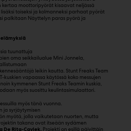
n kertaa moottoripyörät kisaavat neljässä
 lisäksi toiseksi ja kolmanneksi parhaat pyörät
ksi palkitaan Näyttelyn paras pyörä ja
a elämyksiä
isia tuunattuja
ien oma seikkailualue Mini Jonnela,
sallistumaan
kennesääntöjä leikin kautta. Stunt Freaks Team
FT-kuskien vapaassa käytössä koko messujen
on noin kymmenen Stunt Freaks Teamin kuskia,
tuodaan myös suosittu keulintasimulaattori.
essuilla myös tänä vuonna.
n ja syrjäytymisen
ön myötä, jolla vaikutetaan nuorten, mutta
 Projektin takana ovat itseään sydämen
Projekti on esillä päivittäin
a De Rita-Cavlek.