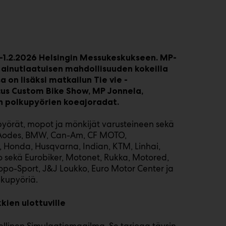
–1.2.2026 Helsingin Messukeskukseen. MP-
ainutlaatuisen mahdollisuuden kokeilla
 on lisäksi matkailun Tie vie -
cus Custom Bike Show, MP Jonnela,
n polkupyörien koeajoradat.
pyörät, mopot ja mönkijät varusteineen sekä
Aodes, BMW, Can-Am, CF MOTO,
 Honda, Husqvarna, Indian, KTM, Linhai,
ro sekä Eurobiker, Motonet, Rukka, Motored,
opo-Sport, J&J Loukko, Euro Motor Center ja
lkupyöriä.
ien ulottuville