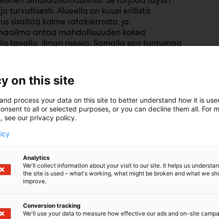
llinen Simulaatiomaailma. Se tarjoaa täysin
turvallisesti. Alueella on kuusi erillistä
us sisältää kolme ratakierrosta, ja
omaailma antaa mahdollisuuden kokea
la tavalla, ilman riskejä. Samalla saa tuntumaa
y on this site
kkejä. Sähköavusteisia polkupyöriä pääsee
and process your data on this site to better understand how it is us
, joista yksi on vaativampi ja toinen helppo.
onsent to all or selected purposes, or you can decline them all. For 
, see our privacy policy.
licy
innostuneille suunnattu Uuden motoristin
Analytics
vahvisti tukiverkkoa. Polku tarjoaa tänäkin
We'll collect information about your visit to our site. It helps us underst
i tutustua samanhenkisiin motoristeihin ja jakaa
the site is used – what's working, what might be broken and what we sh
improve.
n moottoripyöräkortin suorittamisesta,
sta, kerhotoiminnasta sekä
Conversion tracking
We'll use your data to measure how effective our ads and on-site camp