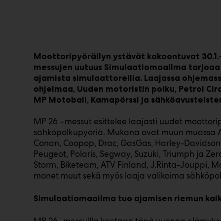
Moottoripyöräilyn ystävät kokoontuvat 30.1.
messujen uutuus Simulaatiomaailma tarjoaa 
ajamista simulaattoreilla. Laajassa ohjemassa
ohjelmaa, Uuden motoristin polku, Petrol Cir
MP Motoball, Kamapörssi ja sähköavusteiste
MP 26 –messut esittelee laajasti uudet moottori
sähköpolkupyöriä. Mukana ovat muun muassa 
Conan, Coopop, Drac, GasGas, Harley-Davidson,
Peugeot, Polaris, Segway, Suzuki, Triumph ja Ze
Storm, Biketeam, ATV Finland, J.Rinta-Jouppi, M
monet muut sekä myös laaja valikoima sähköpo
Simulaatiomaailma tuo ajamisen riemun kaikk