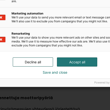
are.
ntumisiin, joita järjestetään perjantaina 30.1. klo
1.2. klo 12. Ilmoittautuminen kierroksille päättyy
Marketing automation
 kierrokselle osallistunut saa yllätyksen
We'll use your data to send you more relevant email or text message ca
siin MP-
We'll also use it to exclude you from campaigns that you might not like.
 koulutettuja alan asiantuntijoita MP:n
Remarketing
We'll use your data to show you more relevant ads on other sites and soc
media. We'll use it to measure how effective our ads are. We'll also use it
ita
exclude you from campaigns that you might not like.
llisiä moottoripyörämatkakertomuksia ympäri
Decline all
Accept all
astaan enduromaailmassa. Puheenvuorossa
erkitsevät, kun tavoitteena on menestyä lajissa,
Save and close
ajoi elokuussa 2025 yksin
ta Korhonen
a Los Angelesiin. Nita kertoo messuilla
Powered by
kennettuja moottoripyöriä
ripyörämessujen yhteydessä järjestettävä