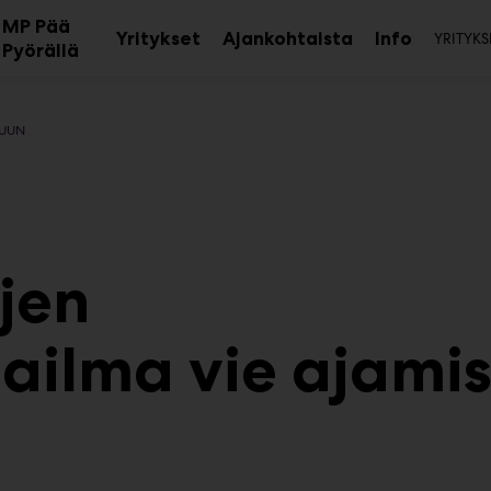
Toi
MP Pää
Yritykset
Ajankohtaista
Info
YRITYKS
aa
Avaa
Avaa
Pyörällä
avalikko
alavalikko
alavalikk
MUUN
jen
ailma vie ajami