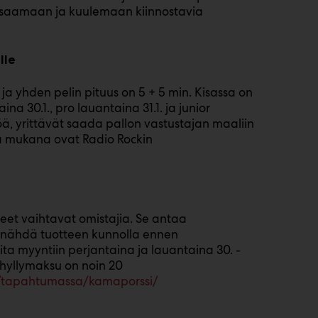
isaamaan ja kuulemaan kiinnostavia
lle
a yhden pelin pituus on 5 + 5 min. Kisassa on
na 30.1., pro lauantaina 31.1. ja junior
löä, yrittävät saada pallon vastustajan maaliin
a mukana ovat Radio Rockin
eet vaihtavat omistajia. Se antaa
ja nähdä tuotteen kunnolla ennen
ta myyntiin perjantaina ja lauantaina 30. -
 hyllymaksu on noin 20
/tapahtumassa/kamaporssi/